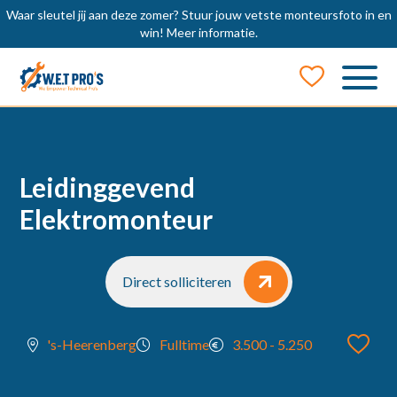
Waar sleutel jij aan deze zomer? Stuur jouw vetste monteursfoto in en
win!
Meer informatie.
Job Alert
Naam
Leidinggevend
Elektromonteur
E-mail
Direct solliciteren
locatie
's-Heerenberg
Fulltime
3.500 - 5.250