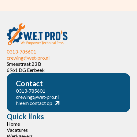
0313-785601
crewing@wet-pro.nl
Smeestraat 23 B
6961 DG Eerbeek
Contact
0313-785601
crewing@wet-pro.nl
Neem contact op
Quick links
Home
Vacatures
Werkgevers