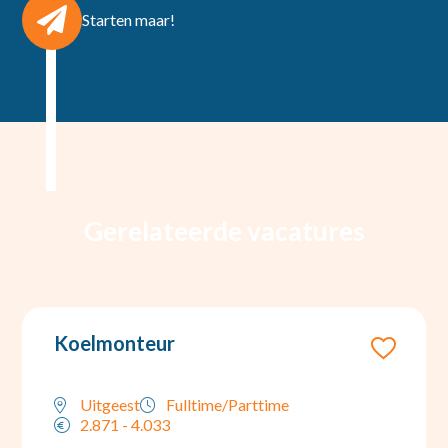
Starten maar!
Gerelateerde vacatures
Koelmonteur
Uitgeest
Fulltime/Parttime
2.871 - 4.033