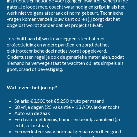
instructies en houdt de voortgang en kwaliteit scherp in de
gaten. Je loopt mee, coacht waar nodig en grijpt in als het
werk niet volgens afspraak of norm gebeurt. Technische
Ik ga akkoord met het
privacybeleid
vragen komen vanzelf jouw kant op, en jij zorgt dat het
opgelost wordt zonder dat het project stilvalt.
Inschrijven
Je schuift aan bij werkoverleggen, stemt af met
projectleiding en andere partijen, en zorgt dat het
elektrotechnische deel netjes wordt opgeleverd.
Ondertussen regel je ook de generieke materialen, zodat
niemand halverwege staat te wachten op iets simpels als
goot, draad of bevestiging.
Wat levert het jou op?
Salaris: €3.500 tot €5.250 bruto per maand
38 vrije dagen (25 vakantie + 13 ADV, lekker toch)
Auto van de zaak
Een team met kennis, humor en behulpzaamheid (ja
echt, ze bestaan)
Een werksfeer waar normaal gedaan wordt en goed