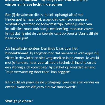
winter en frisse lucht in de zomer
Ben jij de vakman die cv-ketels ophangt alsof het
dienstverband
kinderspel is, maar ook snapt dat warmtepompen en
ventilatiesystemen de toekomst zijn? Weet jij alles van
installaties, maar ook hoe je een leerling-monteur zover
krijgt dat ‘ie niet de verkeerde kant op boort? Dan is dit dé
baan voor jou!
Als installatiemonteur ben jij de baas over het
category
binnenklimaat. Jij zorgt ervoor dat mensen er warmpjes bij
zitten in de winter en niet wegsmelten in de zomer. Je werkt
met je handen, maar vooral met je technisch inzicht, en als
een storing zich voordoet? Jij lost het op voordat iemand
“mijn verwarming doet raar” kan zeggen!
Klinkt dit als jouw ideale uitdaging? Lees dan snel verder en
provincie
ontdek waarom dit jouw nieuwe baan wordt!
Wat ga je doen?