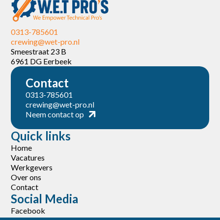
0313-785601
crewing@wet-pro.nl
Smeestraat 23 B
6961 DG Eerbeek
Contact
0313-785601
crewing@wet-pro.nl
Neem contact op
Quick links
Home
Vacatures
Werkgevers
Over ons
Contact
Social Media
Facebook