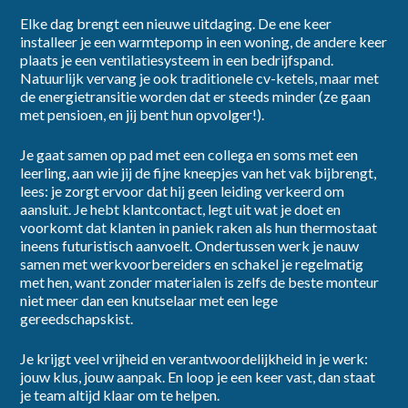
Elke dag brengt een nieuwe uitdaging. De ene keer
installeer je een warmtepomp in een woning, de andere keer
Ik ga akkoord met het
privacybeleid
plaats je een ventilatiesysteem in een bedrijfspand.
Natuurlijk vervang je ook traditionele cv-ketels, maar met
de energietransitie worden dat er steeds minder (ze gaan
Inschrijven
met pensioen, en jij bent hun opvolger!).
Je gaat samen op pad met een collega en soms met een
leerling, aan wie jij de fijne kneepjes van het vak bijbrengt,
lees: je zorgt ervoor dat hij geen leiding verkeerd om
aansluit. Je hebt klantcontact, legt uit wat je doet en
voorkomt dat klanten in paniek raken als hun thermostaat
ineens futuristisch aanvoelt. Ondertussen werk je nauw
samen met werkvoorbereiders en schakel je regelmatig
met hen, want zonder materialen is zelfs de beste monteur
niet meer dan een knutselaar met een lege
gereedschapskist.
Je krijgt veel vrijheid en verantwoordelijkheid in je werk:
jouw klus, jouw aanpak. En loop je een keer vast, dan staat
je team altijd klaar om te helpen.