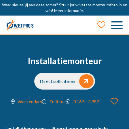
Waar sleutel jij aan deze zomer? Stuur jouw vetste monteursfoto in en
win!
Meer informatie.
Job Alert
Naam
Installatiemonteur
E-mail
Direct solliciteren
Werkendam
Fulltime
3.167 - 3.987
locatie
Installatiemonteur – Jij zorgt voor warmte in de