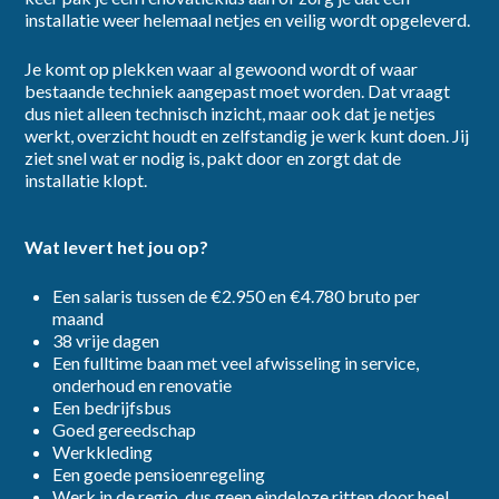
installatie weer helemaal netjes en veilig wordt opgeleverd.
Ik ga akkoord met het
privacybeleid
Je komt op plekken waar al gewoond wordt of waar
bestaande techniek aangepast moet worden. Dat vraagt
dus niet alleen technisch inzicht, maar ook dat je netjes
Inschrijven
werkt, overzicht houdt en zelfstandig je werk kunt doen. Jij
ziet snel wat er nodig is, pakt door en zorgt dat de
installatie klopt.
Wat levert het jou op?
Een salaris tussen de €2.950 en €4.780 bruto per
maand
38 vrije dagen
Een fulltime baan met veel afwisseling in service,
onderhoud en renovatie
Een bedrijfsbus
Goed gereedschap
Werkkleding
Een goede pensioenregeling
Werk in de regio, dus geen eindeloze ritten door heel