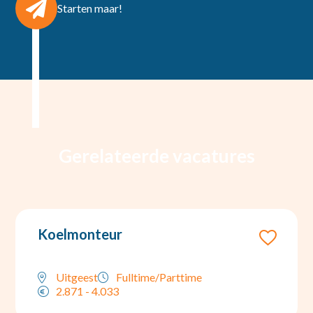
Starten maar!
Gerelateerde vacatures
Koelmonteur
Uitgeest
Fulltime/Parttime
2.871 - 4.033