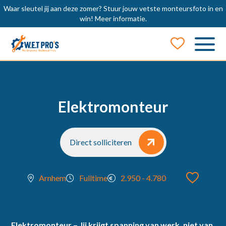
Waar sleutel jij aan deze zomer? Stuur jouw vetste monteursfoto in en
win!
Meer informatie.
Job Alert
Naam
Elektromonteur
E-mail
Direct solliciteren
Arnhem
Fulltime
2.950 - 4.780
locatie
Elektromonteur – Jij krijgt spanning van werk, niet van