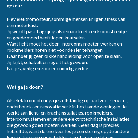
gezeur
Hey elektromonteur, sommige mensen krijgen stress van
dienstverband
een meterkast.
Jij wordt pas chagrijnig als iemand met een kroonsteentje
en goede moed heeft lopen knutselen.
Want licht moet het doen, intercoms moeten werken en
rookmelders horen niet voor de sier te hangen.
Daar hoef jij geen dikke handleiding voor open te slaan.
Jij kijkt, schakelt en regelt het gewoon.
category
Netjes, veilig en zonder onnodig gedoe.
Wat ga je doen?
Als elektromonteur ga je zelfstandig op pad voor service-,
onderhouds- en renovatiewerk in bestaande woningen. Je
provincie
werkt aan licht- en krachtinstallaties, rookmelders,
intercomsystemen en andere elektrotechnische installaties
die gewoon goed moeten werken. Geen dag is precies
hetzelfde, want de ene keer los je een storing op, de andere
keer pak je een renovatieklus aan of zorg je dat een