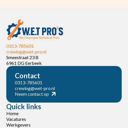
0313-785601
crewing@wet-pro.nl
Smeestraat 23 B
6961 DG Eerbeek
Contact
0313-785601
crewing@wet-pro.nl
Neem contact op
Quick links
Home
Vacatures
Werkgevers