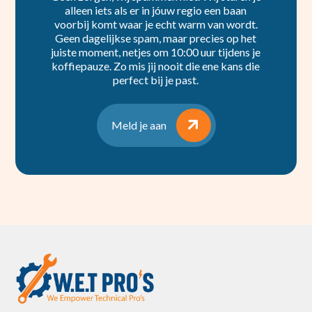
alleen iets als er in jóuw regio een baan
voorbij komt waar je echt warm van wordt.
Geen dagelijkse spam, maar precies op het
juiste moment, netjes om 10:00 uur tijdens je
koffiepauze. Zo mis jij nooit die ene kans die
perfect bij je past.
Meld je aan