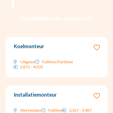
Gerelateerde vacatures
Koelmonteur
Uitgeest
Fulltime/Parttime
2.871 - 4.033
Installatiemonteur
Werkendam
Fulltime
3.167 - 3.987