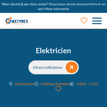
Waar sleutel jij aan deze zomer? Stuur jouw vetste monteursfoto in en
win!
Meer informatie.
Job Alert
Naam
Elektricien
E-mail
Direct solliciteren
Doetinchem
Fulltime/Parttime
3.450 - 5.710
locatie