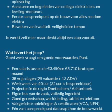
oplevering
Aansturen en begeleiden van collega-elektriciens en
leerling-monteurs
Ik ga akkoord met het
privacybeleid
Eerste aanspreekpunt op de bouw voor alles rondom
elektra
Bewaken van kwaliteit, veiligheid en tempo
Inschrijven
Je werkt zelf mee, maar denkt altijd een stap vooruit.
Wat levert het je op?
Goed werk vraagt om goede voorwaarden. Punt.
Een salaris tussen de €3.450 en €5.710 bruto per
maand
38 vrije dagen (25 vakantie + 13 ADV)
Werkweek van 40 uur (32 uur is bespreekbaar)
Projecten in de regio Doetinchem / Achterhoek
Eigen bus van de zaak, volledig ingericht
Goed gereedschap, werkkleding, tablet en telefoon
Vakgerichte opleidingen & certificaten (VCA, NEN)
Eén vast aanspreekpunt dat snapt hoe de bouw werkt