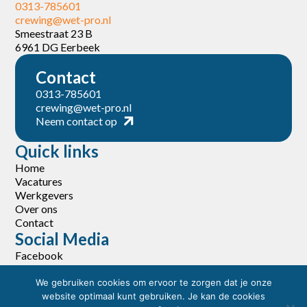
0313-785601
crewing@wet-pro.nl
Smeestraat 23 B
6961 DG Eerbeek
Contact
0313-785601
crewing@wet-pro.nl
Neem contact op
Quick links
Home
Vacatures
Werkgevers
Over ons
Contact
Social Media
Facebook
LinkedIn
We gebruiken cookies om ervoor te zorgen dat je onze
website optimaal kunt gebruiken. Je kan de cookies