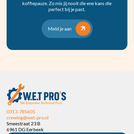
koffiepauze. Zo mis jij nooit die ene kans die
perfect bij je past.
Meld je aan
0313-785601
crewing@wet-pro.nl
Smeestraat 23 B
6961 DG Eerbeek