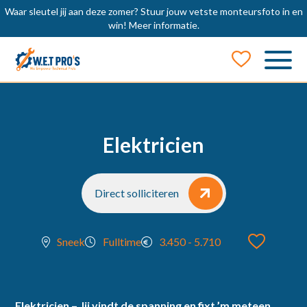
Waar sleutel jij aan deze zomer? Stuur jouw vetste monteursfoto in en
win!
Meer informatie.
Job Alert
Naam
Elektricien
E-mail
Direct solliciteren
Sneek
Fulltime
3.450 - 5.710
locatie
Elektricien – Jij vindt de spanning en fixt ’m meteen