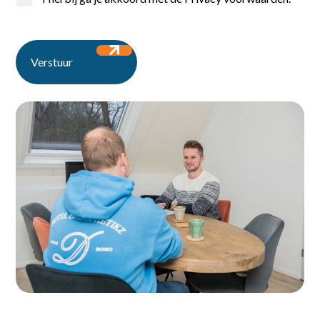
Home
Verstuur
Vacatures
Voor werkgevers
Over ons
Contact
Ontdek de vacatures