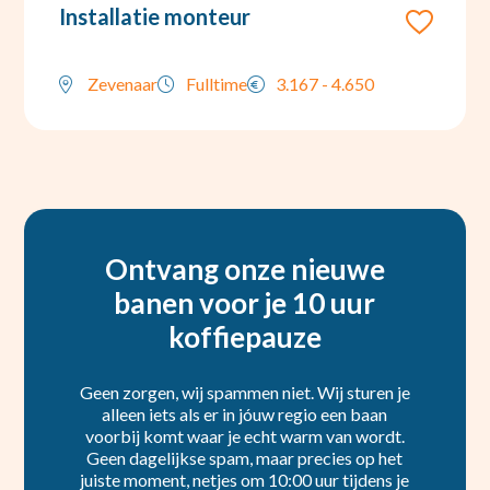
Installatie monteur
Zevenaar
Fulltime
3.167 - 4.650
Ontvang onze nieuwe
banen voor je 10 uur
koffiepauze
Geen zorgen, wij spammen niet. Wij sturen je
alleen iets als er in jóuw regio een baan
voorbij komt waar je echt warm van wordt.
Geen dagelijkse spam, maar precies op het
juiste moment, netjes om 10:00 uur tijdens je