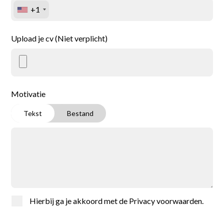
+1
Upload je cv (Niet verplicht)
Motivatie
Tekst
Bestand
Home
Vacatures
Voor werkgevers
Hierbij ga je akkoord met de
Privacy voorwaarden
.