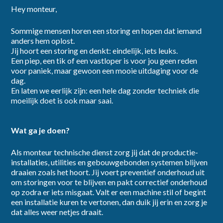
Hey monteur,
Sommige mensen horen een storing en hopen dat iemand
dienstverband
anders hem oplost.
Jij hoort een storing en denkt: eindelijk, iets leuks.
Een piep, een tik of een vastloper is voor jou geen reden
voor paniek, maar gewoon een mooie uitdaging voor de
dag.
En laten we eerlijk zijn: een hele dag zonder techniek die
moeilijk doet is ook maar saai.
category
Wat ga je doen?
Als monteur technische dienst zorg jij dat de productie-
installaties, utilities en gebouwgebonden systemen blijven
draaien zoals het hoort. Jij voert preventief onderhoud uit
provincie
om storingen voor te blijven en pakt correctief onderhoud
op zodra er iets misgaat. Valt er een machine stil of begint
een installatie kuren te vertonen, dan duik jij erin en zorg je
dat alles weer netjes draait.