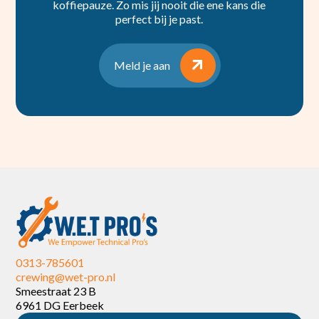
koffiepauze. Zo mis jij nooit die ene kans die
perfect bij je past.
Meld je aan
0313-785601
crewing@wet-pro.nl
Smeestraat 23 B
6961 DG Eerbeek