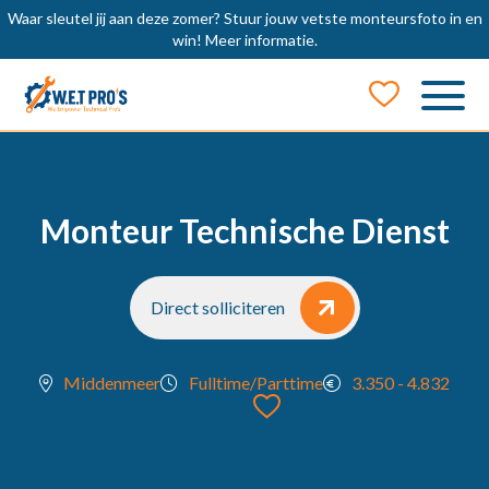
Waar sleutel jij aan deze zomer? Stuur jouw vetste monteursfoto in en
win!
Meer informatie.
Job Alert
Naam
Monteur Technische Dienst
E-mail
Direct solliciteren
Middenmeer
Fulltime/Parttime
3.350 - 4.832
locatie