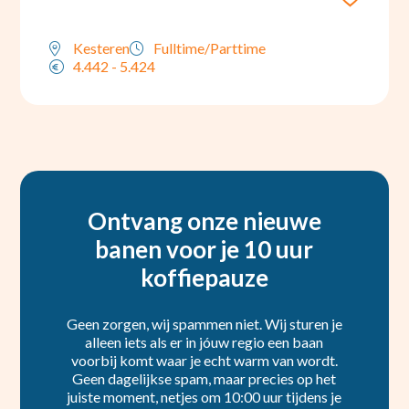
Kesteren
Fulltime/Parttime
4.442 - 5.424
Ontvang onze nieuwe
banen voor je 10 uur
koffiepauze
Geen zorgen, wij spammen niet. Wij sturen je
alleen iets als er in jóuw regio een baan
voorbij komt waar je echt warm van wordt.
Geen dagelijkse spam, maar precies op het
juiste moment, netjes om 10:00 uur tijdens je