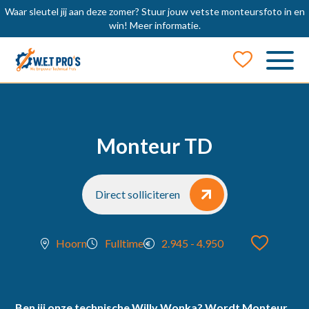
Waar sleutel jij aan deze zomer? Stuur jouw vetste monteursfoto in en
win!
Meer informatie.
Job Alert
Naam
Monteur TD
E-mail
Direct solliciteren
Hoorn
Fulltime
2.945 - 4.950
locatie
Ben jij onze technische Willy Wonka? Wordt Monteur