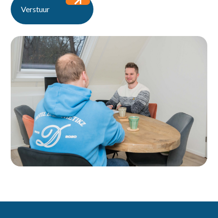
Verstuur
Home
Vacatures
Voor werkgevers
Over ons
Contact
Ontdek de vacatures