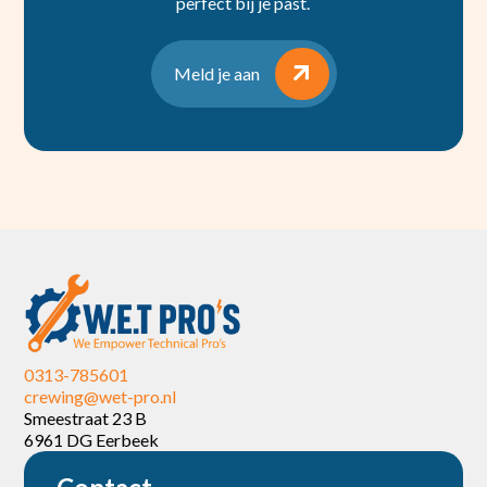
perfect bij je past.
Meld je aan
0313-785601
crewing@wet-pro.nl
Smeestraat 23 B
6961 DG Eerbeek