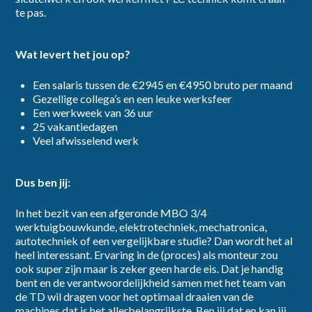
te pas.
Ik ga akkoord met het
privacybeleid
Wat levert het jou op?
Inschrijven
Een salaris tussen de €2945 en €4950 bruto per maand
Gezellige collega’s en een leuke werksfeer
Een werkweek van 36 uur
25 vakantiedagen
Veel afwisselend werk
Dus ben jij:
In het bezit van een afgeronde MBO 3/4
werktuigbouwkunde, elektrotechniek, mechatronica,
autotechniek of een vergelijkbare studie? Dan wordt het al
heel interessant. Ervaring in de (proces) als monteur zou
ook super zijn maar is zeker geen harde eis. Dat je handig
bent en de verantwoordelijkheid samen met het team van
de TD wil dragen voor het optimaal draaien van de
machines dat is het allerbelangrijkste. Ben jij dat en kan jij