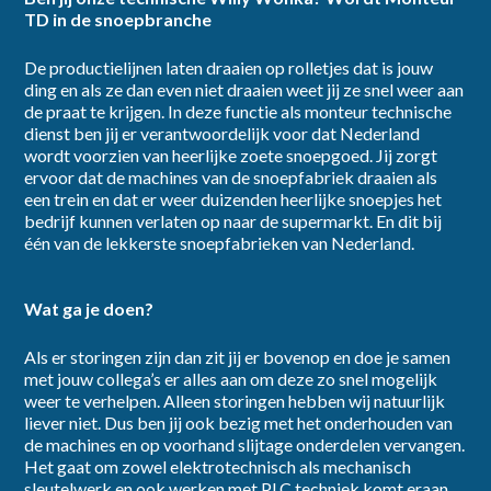
TD in de snoepbranche
De productielijnen laten draaien op rolletjes dat is jouw
dienstverband
ding en als ze dan even niet draaien weet jij ze snel weer aan
de praat te krijgen. In deze functie als monteur technische
dienst ben jij er verantwoordelijk voor dat Nederland
wordt voorzien van heerlijke zoete snoepgoed. Jij zorgt
ervoor dat de machines van de snoepfabriek draaien als
een trein en dat er weer duizenden heerlijke snoepjes het
bedrijf kunnen verlaten op naar de supermarkt. En dit bij
category
één van de lekkerste snoepfabrieken van Nederland.
Wat ga je doen?
Als er storingen zijn dan zit jij er bovenop en doe je samen
met jouw collega’s er alles aan om deze zo snel mogelijk
provincie
weer te verhelpen. Alleen storingen hebben wij natuurlijk
liever niet. Dus ben jij ook bezig met het onderhouden van
de machines en op voorhand slijtage onderdelen vervangen.
Het gaat om zowel elektrotechnisch als mechanisch
sleutelwerk en ook werken met PLC techniek komt eraan