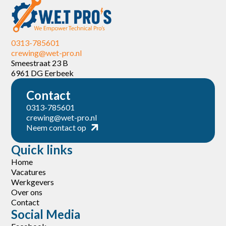
0313-785601
crewing@wet-pro.nl
Smeestraat 23 B
6961 DG Eerbeek
Contact
0313-785601
crewing@wet-pro.nl
Neem contact op
Quick links
Home
Vacatures
Werkgevers
Over ons
Contact
Social Media