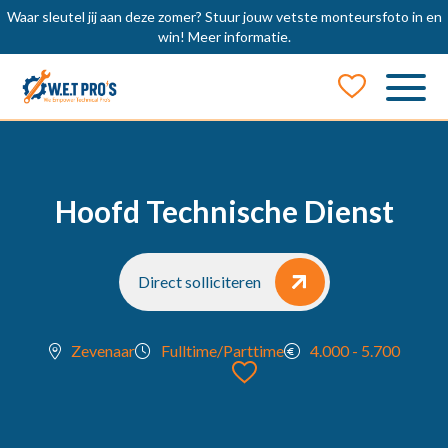
Waar sleutel jij aan deze zomer? Stuur jouw vetste monteursfoto in en
win!
Meer informatie.
Job Alert
Naam
Hoofd Technische Dienst
E-mail
Direct solliciteren
Zevenaar
Fulltime/Parttime
4.000 - 5.700
locatie