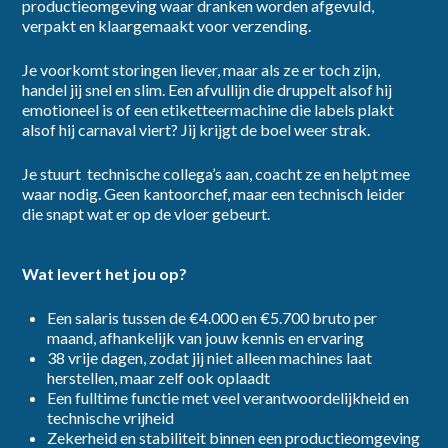
productieomgeving waar dranken worden afgevuld,
verpakt en klaargemaakt voor verzending.
Ik ga akkoord met het
privacybeleid
Je voorkomt storingen liever, maar als ze er toch zijn,
handel jij snel en slim. Een afvullijn die druppelt alsof hij
emotioneel is of een etiketteermachine die labels plakt
Inschrijven
alsof hij carnaval viert? Jij krijgt de boel weer strak.
Je stuurt technische collega’s aan, coacht ze en helpt mee
waar nodig. Geen kantoorchef, maar een technisch leider
die snapt wat er op de vloer gebeurt.
Wat levert het jou op?
Een salaris tussen de €4.000 en €5.700 bruto per
maand, afhankelijk van jouw kennis en ervaring
38 vrije dagen, zodat jij niet alleen machines laat
herstellen, maar zelf ook oplaadt
Een fulltime functie met veel verantwoordelijkheid en
technische vrijheid
Zekerheid en stabiliteit binnen een productieomgeving