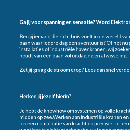
Ga jij voor spanning en sensatie? Word Elektr
Ben jij iemand die zich thuis voelt in de wereld va
category
baan waar iedere dag een avontuur is? Of het nu
installaties of industriële havenkranen, wij zoek
houdt van een baan vol uitdaging en afwisseling.
Zet jij graag de stroom erop? Lees dan snel verde
provincie
Herken jij jezelf hierin?
Je hebt de knowhow om systemen op volle kracht 
midden op zee.Werken aan industriële kranen en
Ik ga akkoord met het
privacybeleid
jou een combinatie van kracht en precisie. Je ben
weet hoe je elektrotechnische systemen monteert,