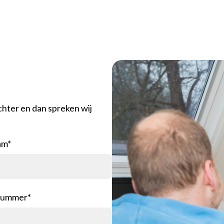
achter en dan spreken wij
Ho
am*
Vac
Voo
nummer*