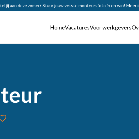
tel jij aan deze zomer? Stuur jouw vetste monteursfoto in en win!
Meer i
Home
Vacatures
Voor werkgevers
Ov
E-mail
teur