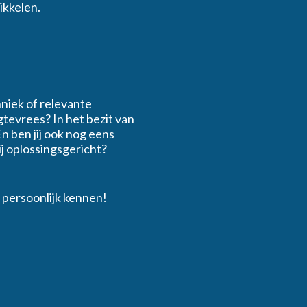
ikkelen.
niek of relevante
gtevrees? In het bezit van
n ben jij ook nog eens
ij oplossingsgericht?
er persoonlijk kennen!