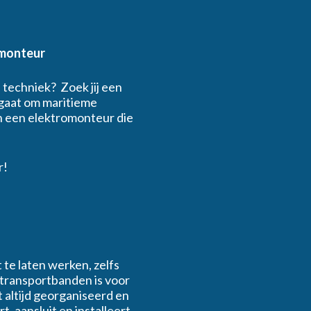
omonteur
n techniek? Zoek jij een
 gaat om maritieme
en een elektromonteur die
r!
te laten werken, zelfs
 transportbanden is voor
t altijd georganiseerd en
 aansluit en installeert.