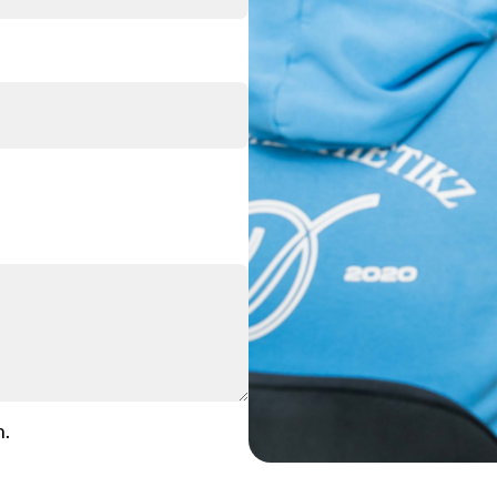
Ove
Con
Ontde
n
.