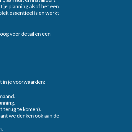
t je planning alsof het een
kplek essentieel is en werkt
 oog voor detail en een
eit in je voorwaarden:
 maand.
anning.
t terug te komen).
want we denken ook aan de
n.