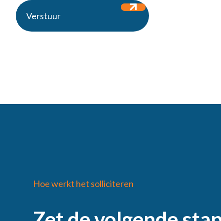
Verstuur
Hoe werkt het solliciteren
Zet de volgende stap 