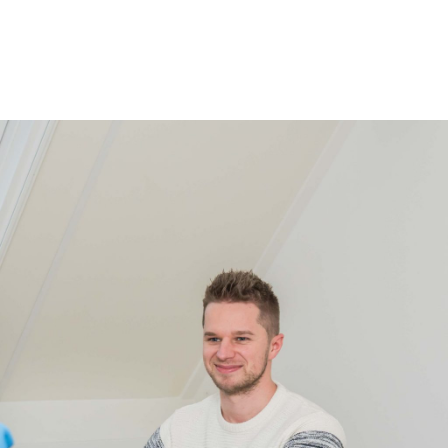
me
atures
r werkgevers