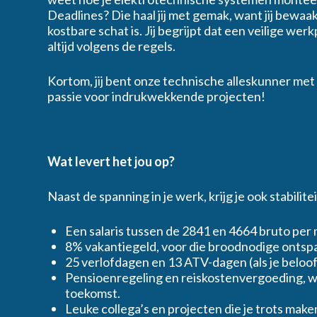
Deadlines? Die haal jij met gemak, want jij bewaak
Inschrijven
kostbare schat is. Jij begrijpt dat een veilige wer
altijd volgens de regels.
Kortom, jij bent onze technische alleskunner met
passie voor indrukwekkende projecten!
Wat levert het jou op?
Naast de spanning in je werk, krijg je ook stabilit
Een salaris tussen de 2841 en 4664 bruto per
8% vakantiegeld, voor die broodnodige ontsp
25 verlofdagen en 13 ATV-dagen (als je beloof
Pensioenregeling en reiskostenvergoeding, 
toekomst.
Leuke collega’s en projecten die je trots make