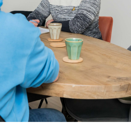
r ons
tact
k de vacatures