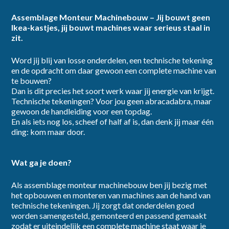
Assemblage Monteur Machinebouw – Jij bouwt geen
Ikea-kastjes, jij bouwt machines waar serieus staal in
dienstverband
zit.
Word jij blij van losse onderdelen, een technische tekening
en de opdracht om daar gewoon een complete machine van
te bouwen?
Dan is dit precies het soort werk waar jij energie van krijgt.
Technische tekeningen? Voor jou geen abracadabra, maar
category
gewoon de handleiding voor een topdag.
En als iets nog los, scheef of half af is, dan denk jij maar één
ding: kom maar door.
Wat ga je doen?
provincie
Als assemblage monteur machinebouw ben jij bezig met
het opbouwen en monteren van machines aan de hand van
technische tekeningen. Jij zorgt dat onderdelen goed
worden samengesteld, gemonteerd en passend gemaakt
zodat er uiteindelijk een complete machine staat waar je