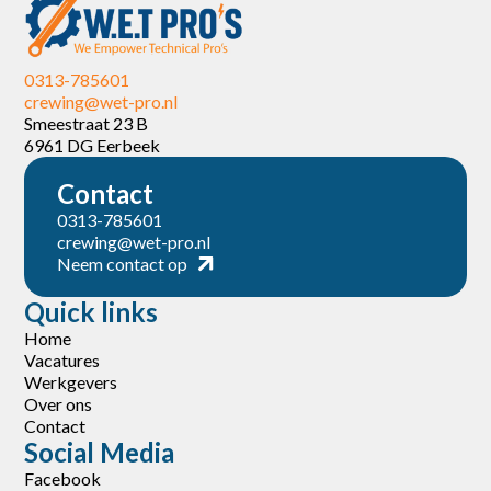
0313-785601
crewing@wet-pro.nl
Smeestraat 23 B
6961 DG Eerbeek
Contact
0313-785601
crewing@wet-pro.nl
Neem contact op
Quick links
Home
Vacatures
Werkgevers
Over ons
Contact
Social Media
Facebook