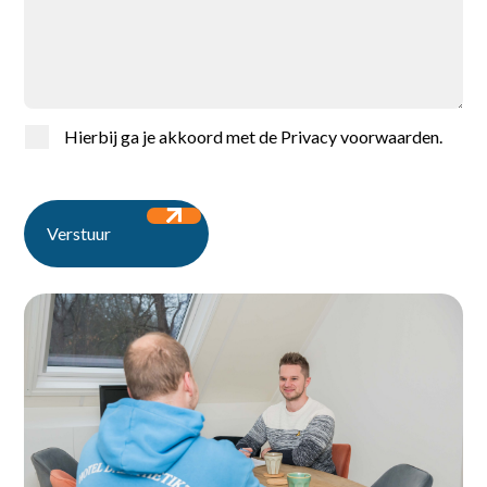
Home
Hierbij ga je akkoord met de
Privacy voorwaarden
.
Vacatures
Verstuur
Voor werkgevers
Over ons
Contact
Ontdek de vacatures