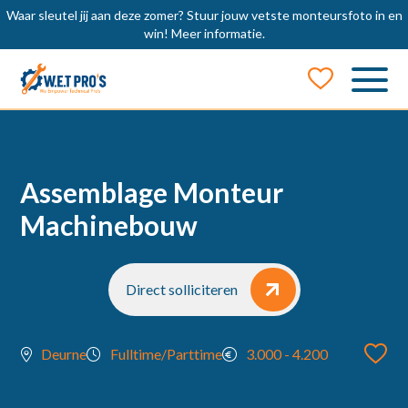
Waar sleutel jij aan deze zomer? Stuur jouw vetste monteursfoto in en
win!
Meer informatie.
Job Alert
Naam
Assemblage Monteur
Machinebouw
E-mail
Direct solliciteren
locatie
Deurne
Fulltime/Parttime
3.000 - 4.200