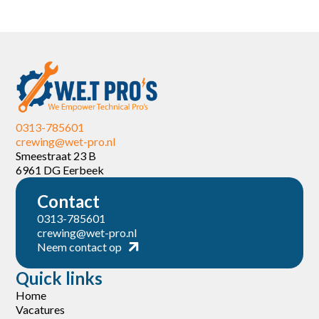
0313-785601
crewing@wet-pro.nl
Smeestraat 23 B
6961 DG Eerbeek
Contact
0313-785601
crewing@wet-pro.nl
Neem contact op
Quick links
Home
Vacatures