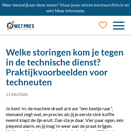
Waar sleutel jij aan deze zomer? Stuur jouw vetste monteursfoto in en
win!
Meer informatie.
Welke storingen kom je tegen
in de technische dienst?
Praktijkvoorbeelden voor
techneuten
11/06/2026
Je kent ’m: de machine draait al 6 uur “een beetje raar”,
niemand zegt wat, en precies als jij je eerste slok koffie
neemt klapt de lijn eruit. Dan sta je daar. Vier paar ogen, één
piepend alarm, en jij mag ‘m weer aan de praat krijgen.