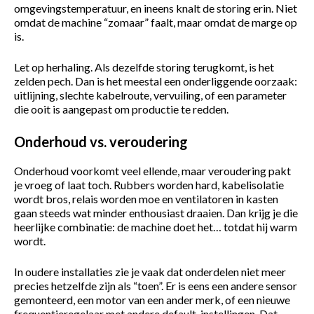
omgevingstemperatuur, en ineens knalt de storing erin. Niet
omdat de machine “zomaar” faalt, maar omdat de marge op
is.
Let op herhaling. Als dezelfde storing terugkomt, is het
zelden pech. Dan is het meestal een onderliggende oorzaak:
uitlijning, slechte kabelroute, vervuiling, of een parameter
die ooit is aangepast om productie te redden.
Onderhoud vs. veroudering
Onderhoud voorkomt veel ellende, maar veroudering pakt
je vroeg of laat toch. Rubbers worden hard, kabelisolatie
wordt bros, relais worden moe en ventilatoren in kasten
gaan steeds wat minder enthousiast draaien. Dan krijg je die
heerlijke combinatie: de machine doet het… totdat hij warm
wordt.
In oudere installaties zie je vaak dat onderdelen niet meer
Home
precies hetzelfde zijn als “toen”. Er is eens een andere sensor
gemonteerd, een motor van een ander merk, of een nieuwe
frequentieregelaar met andere default-instellingen. Dat