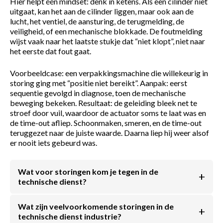
Hier helpt één mindset: denk in ketens. Als een cilinder niet
uitgaat, kan het aan de cilinder liggen, maar ook aan de
lucht, het ventiel, de aansturing, de terugmelding, de
veiligheid, of een mechanische blokkade. De foutmelding
wijst vaak naar het laatste stukje dat “niet klopt”, niet naar
het eerste dat fout gaat.
Voorbeeldcase: een verpakkingsmachine die willekeurig in
storing ging met “positie niet bereikt”. Aanpak: eerst
sequentie gevolgd in diagnose, toen de mechanische
beweging bekeken. Resultaat: de geleiding bleek net te
stroef door vuil, waardoor de actuator soms te laat was en
de time-out afliep. Schoonmaken, smeren, en de time-out
teruggezet naar de juiste waarde. Daarna liep hij weer alsof
er nooit iets gebeurd was.
Wat voor storingen kom je tegen in de
technische dienst?
Wat zijn veelvoorkomende storingen in de
technische dienst industrie?