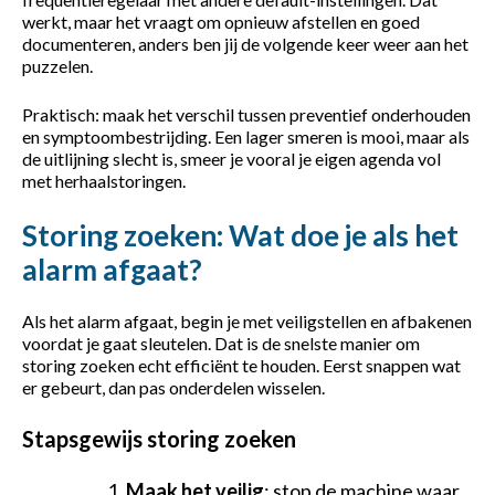
Vacatures
werkt, maar het vraagt om opnieuw afstellen en goed
documenteren, anders ben jij de volgende keer weer aan het
puzzelen.
Voor werkgevers
Praktisch: maak het verschil tussen preventief onderhouden
en symptoombestrijding. Een lager smeren is mooi, maar als
Over ons
de uitlijning slecht is, smeer je vooral je eigen agenda vol
met herhaalstoringen.
Contact
Storing zoeken: Wat doe je als het
alarm afgaat?
Ontdek de vacatures
Als het alarm afgaat, begin je met veiligstellen en afbakenen
voordat je gaat sleutelen. Dat is de snelste manier om
storing zoeken echt efficiënt te houden. Eerst snappen wat
er gebeurt, dan pas onderdelen wisselen.
Stapsgewijs storing zoeken
Maak het veilig
: stop de machine waar