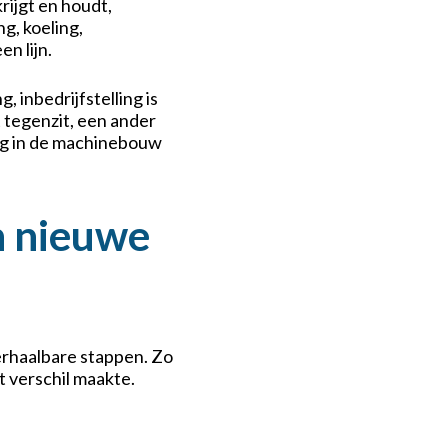
rijgt en houdt,
g, koeling,
n lijn.
, inbedrijfstelling is
t tegenzit, een ander
ing in de machinebouw
n nieuwe
herhaalbare stappen. Zo
t verschil maakte.