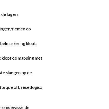
de lagers,
ttingen/riemen op
abelmarkering klopt,
me
s; klopt de mapping met
iste slangen op de
atures
torque off, resetlogica
r werkgevers
een omgewisselde