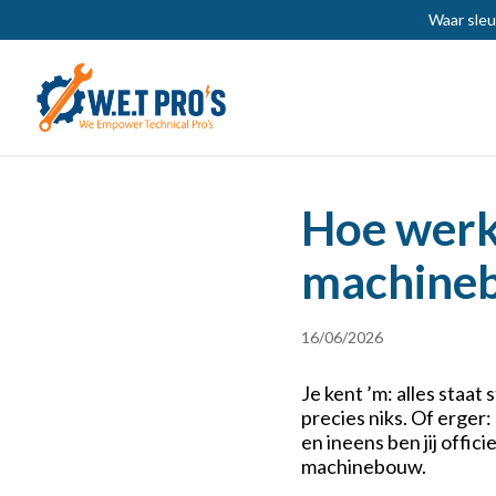
Waar sleu
Hoe werkt
machine
16/06/2026
Je kent ’m: alles staat 
precies niks. Of erger: 
en ineens ben jij offic
machinebouw.