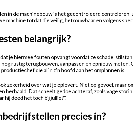
llen in de machinebouw is het gecontroleerd controleren,
we machine totdat die veilig, betrouwbaar en volgens specif
esten belangrijk?
mdat je hiermee fouten opvangt voordat ze schade, stilsta
e nog rustig terugbouwen, aanpassen en opnieuw meten. Op
 productiechef die al in z’n hoofd aan het omplannen is.
ok zekerheid over wat je oplevert. Niet op gevoel, maar om
en herhaald. Dat scheelt gedoe achteraf, zoals vage stor
 hij deed het toch bij jullie?”.
bedrijfstellen precies in?