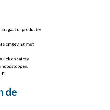
lant gaat of productie
echte omgeving, met
uliek en safety.
en noodstoppen.
d”.
n de