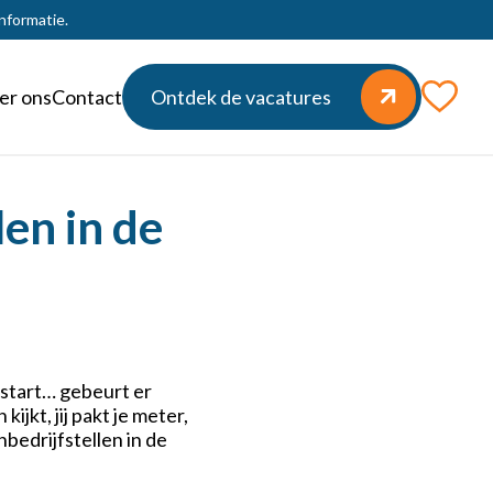
nformatie.
er ons
Contact
Ontdek de vacatures
len in de
te start… gebeurt er
ijkt, jij pakt je meter,
nbedrijfstellen in de