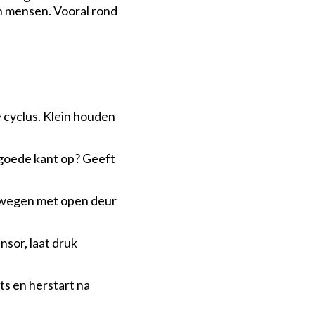
en mensen. Vooral rond
r ons
tact
e cyclus. Klein houden
k de vacatures
 goede kant op? Geeft
bewegen met open deur
nsor, laat druk
ts en herstart na