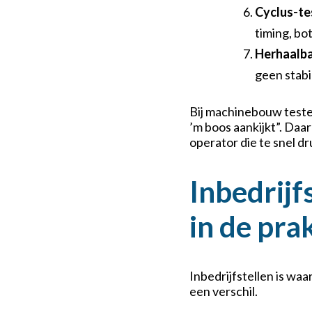
Cyclus-te
timing, bo
Herhaalb
geen stabi
Bij machinebouw testen
’m boos aankijkt”. Daa
operator die te snel dr
Inbedrijf
in de prak
Inbedrijfstellen is wa
een verschil.