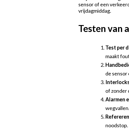
sensor of een verkeerd
vrijdagmiddag.
Testen van a
Test per 
maakt fout
Handbedi
de sensor
Interlock
of zonder 
Alarmen e
wegvallen. 
Referere
noodstop.