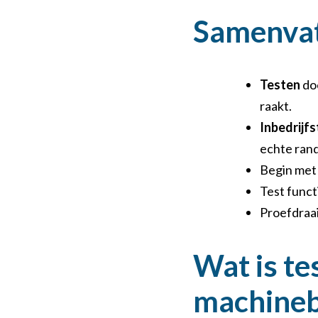
Samenvat
Testen
doe
raakt.
Inbedrijfs
echte ran
Begin met 
Test funct
Proefdraaie
Wat is te
machine