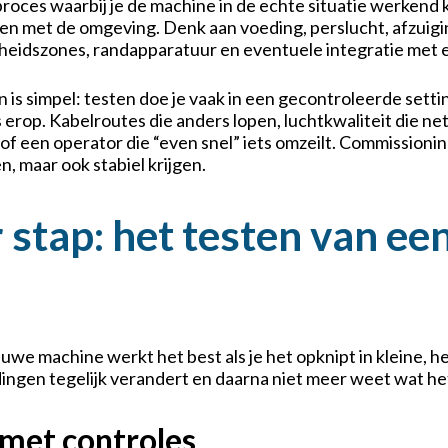
 proces waarbij je de machine in de echte situatie werkend k
ngen met de omgeving. Denk aan voeding, perslucht, afzuigin
heidszones, randapparatuur en eventuele integratie met ee
 is simpel: testen doe je vaak in een gecontroleerde setting
is erop. Kabelroutes die anders lopen, luchtkwaliteit die ne
 of een operator die “even snel” iets omzeilt. Commission
en, maar ook stabiel krijgen.
 stap: het testen van ee
uwe machine werkt het best als je het opknipt in kleine, 
 dingen tegelijk verandert en daarna niet meer weet wat he
 met controles