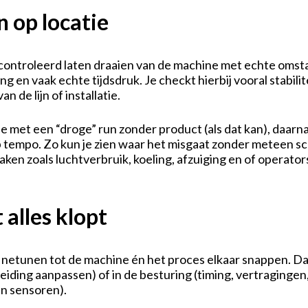
 op locatie
econtroleerd laten draaien van de machine met echte oms
 en vaak echte tijdsdruk. Je checkt hierbij vooral stabilite
n de lijn of installatie.
 je met een “droge” run zonder product (als dat kan), daarn
p tempo. Zo kun je zien waar het misgaat zonder meteen s
ken zoals luchtverbruik, koeling, afzuiging en of operator
 alles klopt
finetunen tot de machine én het proces elkaar snappen. Da
leiding aanpassen) of in de besturing (timing, vertragingen
van sensoren).