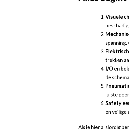
Visuele c
beschadig
Mechanisc
spanning, 
Elektrisc
trekken aan
I/O en be
de schema
Pneumatie
juiste poor
Safety ee
en veilige
Als je hier al slordig 