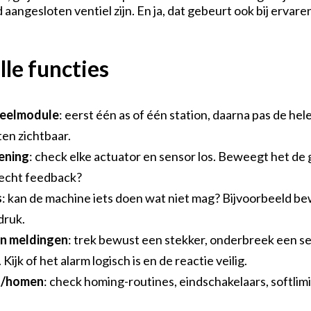
 aangesloten ventiel zijn. En ja, dat gebeurt ook bij ervar
Ove
lle functies
Con
deelmodule
: eerst één as of één station, daarna pas de hel
en zichtbaar.
Ontde
ening
: check elke actuator en sensor los. Beweegt het de
 echt feedback?
s
: kan de machine iets doen wat niet mag? Bijvoorbeeld 
druk.
n meldingen
: trek bewust een stekker, onderbreek een se
Kijk of het alarm logisch is en de reactie veilig.
n/homen
: check homing-routines, eindschakelaars, softlimi