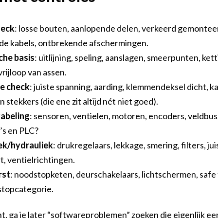
heck
: losse bouten, aanlopende delen, verkeerd gemonteer
de kabels, ontbrekende afschermingen.
he basis
: uitlijning, speling, aanslagen, smeerpunten, ke
vrijloop van assen.
he check
: juiste spanning, aarding, klemmendeksel dicht, k
 stekkers (die ene zit altijd nét niet goed).
Ho
kabeling
: sensoren, ventielen, motoren, encoders, veldbu
’s en PLC?
k/hydrauliek
: drukregelaars, lekkage, smering, filters, ju
Vac
t, ventielrichtingen.
rst
: noodstopketen, deurschakelaars, lichtschermen, safe 
Voo
 stopcategorie.
bent, ga je later “softwareproblemen” zoeken die eigenlijk 