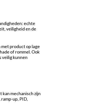
tandigheden: echte
it, veiligheid en de
a met product op lage
chade of rommel. Ook
s veilig kunnen
t kan mechanisch zijn
, ramp-up, PID,