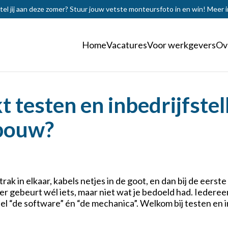
tel jij aan deze zomer? Stuur jouw vetste monteursfoto in en win!
Meer i
Home
Vacatures
Voor werkgevers
Ov
 testen en inbedrijfstel
bouw?
strak in elkaar, kabels netjes in de goot, en dan bij de eers
er gebeurt wél iets, maar niet wat je bedoeld had. Iedereen k
ieel “de software” én “de mechanica”. Welkom bij testen en i