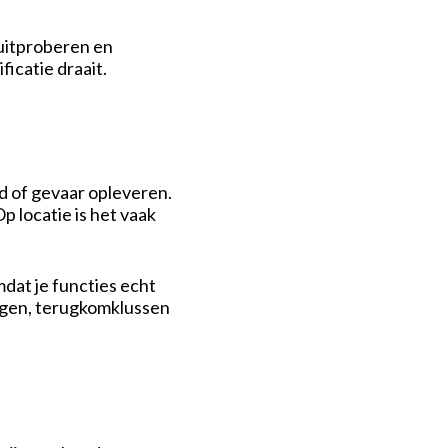
 uitproberen en
icatie draait.
nd of gevaar opleveren.
 locatie is het vaak
dat je functies echt
ingen, terugkomklussen