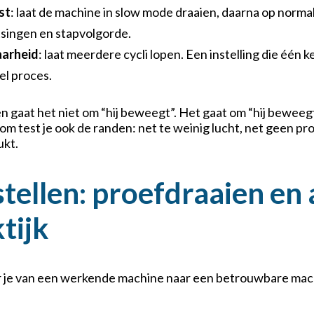
st
: laat de machine in slow mode draaien, daarna op normal
tsingen en stapvolgorde.
aarheid
: laat meerdere cycli lopen. Een instelling die één k
el proces.
 gaat het niet om “hij beweegt”. Het gaat om “hij beweegt a
rom test je ook de randen: net te weinig lucht, net geen pr
ukt.
stellen: proefdraaien en 
tijk
ar je van een werkende machine naar een betrouwbare machin